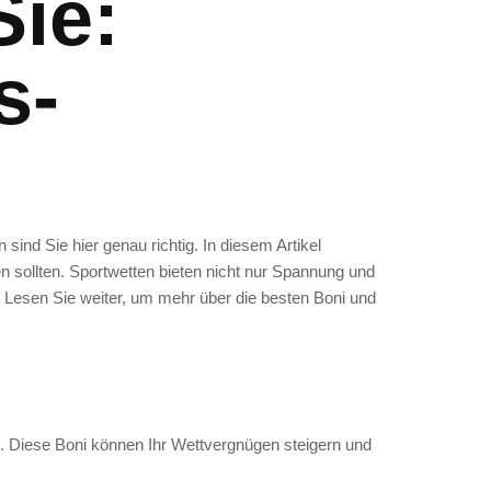
Sie:
s-
ind Sie hier genau richtig. In diesem Artikel
sollten. Sportwetten bieten nicht nur Spannung und
 Lesen Sie weiter, um mehr über die besten Boni und
. Diese Boni können Ihr Wettvergnügen steigern und