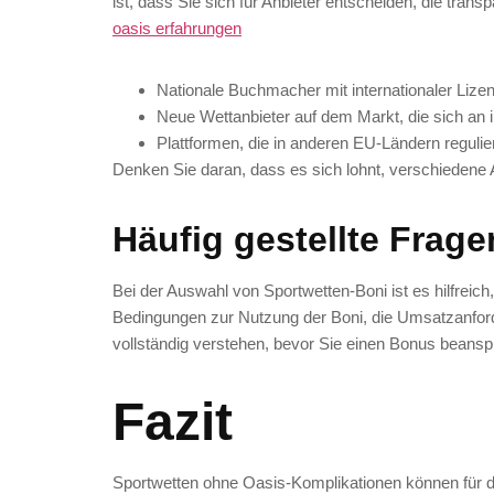
ist, dass Sie sich für Anbieter entscheiden, die tra
oasis erfahrungen
Nationale Buchmacher mit internationaler Lize
Neue Wettanbieter auf dem Markt, die sich an i
Plattformen, die in anderen EU-Ländern regulier
Denken Sie daran, dass es sich lohnt, verschiedene 
Häufig gestellte Frag
Bei der Auswahl von Sportwetten-Boni ist es hilfreich
Bedingungen zur Nutzung der Boni, die Umsatzanforde
vollständig verstehen, bevor Sie einen Bonus beans
Fazit
Sportwetten ohne Oasis-Komplikationen können für di