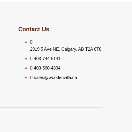
Contact Us
2919 5 Ave NE, Calgary, AB T2A 6T8
403-744-5141
403-560-4834
sales@woodenvilla.ca