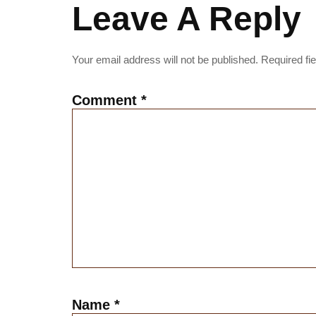
Leave A Reply
Your email address will not be published.
Required fi
Comment
*
Name
*