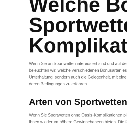
Welche Bo
Sportwett
Komplika
Wenn Sie an Sportwetten interessiert sind und auf de
beleuchten wir, welche verschiedenen Bonusarten es
Unterhaltung, sondern auch die Gelegenheit, mit ei
deren Bedingungen zu erfahren.
Arten von Sportwette
Wenn Sie Sportwetten ohne Oasis-Komplikationen pla
Ihnen wiederum höhere Gewinnchancen bieten. Die f