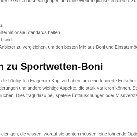
nsparente Geschäftsbedingungen und faire Wettmöglichkeiten bieten. Zu
nz
nternationale Standards halten
t sind
Anbieter zu vergleichen, um den besten Mix aus Boni und Einsatzmögl
en zu Sportwetten-Boni
, die häufigsten Fragen im Kopf zu haben, um eine fundierte Entscheid
rungen und andere wichtige Aspekte, die stark variieren können. Ste
pruchen. Dies trägt dazu bei, spätere Enttäuschungen oder Missvers
ejenigen, die wissen, worauf sie achten müssen, eine lohnende Optio