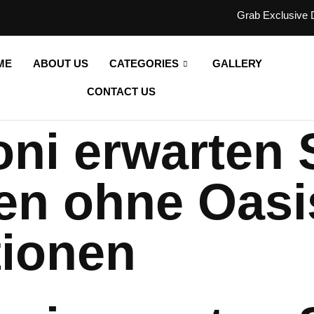
Grab Exclusive Discounts 
ME
ABOUT US
CATEGORIES
GALLERY
CONTACT US
ni erwarten 
en ohne Oasi
tionen