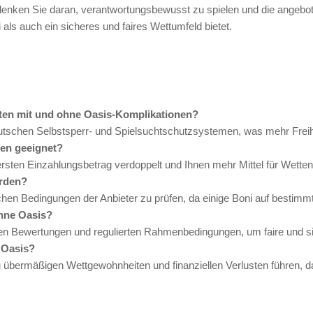
ken Sie daran, verantwortungsbewusst zu spielen und die angebotene
als auch ein sicheres und faires Wettumfeld bietet.
tten mit und ohne Oasis-Komplikationen?
eutschen Selbstsperr- und Spielsuchtschutzsystemen, was mehr Freih
ten geeignet?
ersten Einzahlungsbetrag verdoppelt und Ihnen mehr Mittel für Wetten 
erden?
fischen Bedingungen der Anbieter zu prüfen, da einige Boni auf bestim
ohne Oasis?
uten Bewertungen und regulierten Rahmenbedingungen, um faire und s
 Oasis?
übermäßigen Wettgewohnheiten und finanziellen Verlusten führen, d