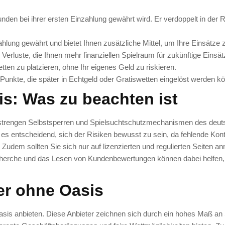
den bei ihrer ersten Einzahlung gewährt wird. Er verdoppelt in der 
ahlung gewährt und bietet Ihnen zusätzliche Mittel, um Ihre Einsätze 
erluste, die Ihnen mehr finanziellen Spielraum für zukünftige Einsä
tten zu platzieren, ohne Ihr eigenes Geld zu riskieren.
unkte, die später in Echtgeld oder Gratiswetten eingelöst werden k
s: Was zu beachten ist
 strengen Selbstsperren und Spielsuchtschutzmechanismen des deuts
t es entscheidend, sich der Risiken bewusst zu sein, da fehlende K
udem sollten Sie sich nur auf lizenzierten und regulierten Seiten an
herche und das Lesen von Kundenbewertungen können dabei helfen, se
er ohne Oasis
asis anbieten. Diese Anbieter zeichnen sich durch ein hohes Maß an 