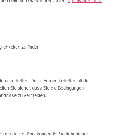
 den beliebten Plattformen zählen:
sportwetten ohne
ichkeiten zu finden.
ung zu treffen. Diese Fragen betreffen oft die
llen Sie sicher, dass Sie die Bedingungen
tändnisse zu vermeiden.
n darstellen. Boni können Ihr Wettabenteuer