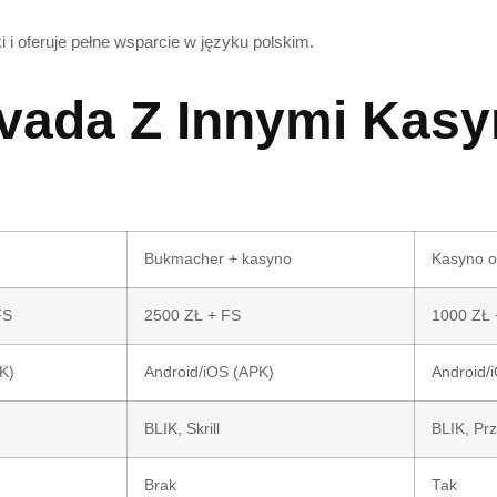
 i oferuje pełne wsparcie w języku polskim.
vada Z Innymi Kas
Bukmacher + kasyno
Kasyno o
FS
2500 ZŁ + FS
1000 ZŁ 
K)
Android/iOS (APK)
Android/
BLIK, Skrill
BLIK, Pr
Brak
Tak