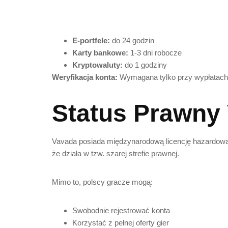
E-portfele:
do 24 godzin
Karty bankowe:
1-3 dni robocze
Kryptowaluty:
do 1 godziny
Weryfikacja konta:
Wymagana tylko przy wypłatach p
Status Prawny
Vavada posiada międzynarodową licencję hazardową
że działa w tzw. szarej strefie prawnej.
Mimo to, polscy gracze mogą:
Swobodnie rejestrować konta
Korzystać z pełnej oferty gier