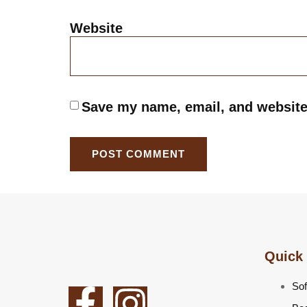
Website
Save my name, email, and website 
Quick
Sof