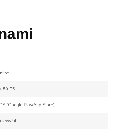
ynami
nline
+ 50 FS
iOS (Google Play/App Store)
zelewy24