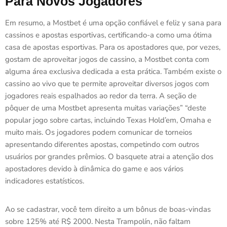
Para Novos Jogadores
Em resumo, a Mostbet é uma opção confiável e feliz y sana para
cassinos e apostas esportivas, certificando-a como uma ótima
casa de apostas esportivas. Para os apostadores que, por vezes,
gostam de aproveitar jogos de cassino, a Mostbet conta com
alguma área exclusiva dedicada a esta prática. Também existe o
cassino ao vivo que te permite aproveitar diversos jogos com
jogadores reais espalhados ao redor da terra. A seção de
pôquer de uma Mostbet apresenta muitas variações” “deste
popular jogo sobre cartas, incluindo Texas Hold’em, Omaha e
muito mais. Os jogadores podem comunicar de torneios
apresentando diferentes apostas, competindo com outros
usuários por grandes prêmios. O basquete atrai a atenção dos
apostadores devido à dinâmica do game e aos vários
indicadores estatísticos.
Ao se cadastrar, você tem direito a um bônus de boas-vindas
sobre 125% até R$ 2000. Nesta Trampolín, não faltam