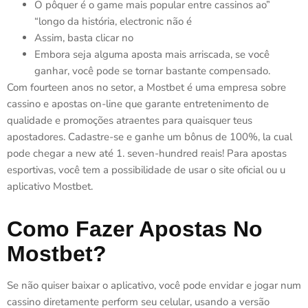
O pôquer é o game mais popular entre cassinos ao”
“longo da história, electronic não é
Assim, basta clicar no
Embora seja alguma aposta mais arriscada, se você
ganhar, você pode se tornar bastante compensado.
Com fourteen anos no setor, a Mostbet é uma empresa sobre
cassino e apostas on-line que garante entretenimento de
qualidade e promoções atraentes para quaisquer teus
apostadores. Cadastre-se e ganhe um bônus de 100%, la cual
pode chegar a new até 1. seven-hundred reais! Para apostas
esportivas, você tem a possibilidade de usar o site oficial ou u
aplicativo Mostbet.
Como Fazer Apostas No
Mostbet?
Se não quiser baixar o aplicativo, você pode envidar e jogar num
cassino diretamente perform seu celular, usando a versão