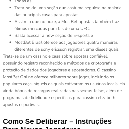
Todas as
Trata-se de uma seção que costuma seguirse na maioria
das principais casas para apostas.
Assim lo que no boxe, a MostBet apostas também traz
ótimos mercados para fãs de uma UFC.
Basta acessar a new seção de E-sports e
MostBet Brasil oferece aos jogadores quatro maneiras
diferentes de sony ericsson registrar, uma dieses quais
Trata-se de um cassino e casa sobre apostas confiável,
possuindo registro reconhecido e métodos de criptografia e
proteção de dados dos jogadores e apostadores. O cassino
MostBet Online oferece milhares sobre jogos, incluindo os
populares caça-níqueis os quais cativaram os usuários locais. Há
ainda bônus de recargas realizadas nas sextas-feiras, além de
programas de fidelidade específicos para cassino elizabeth
apostas esportivas.
Como Se Deliberar – Instruções