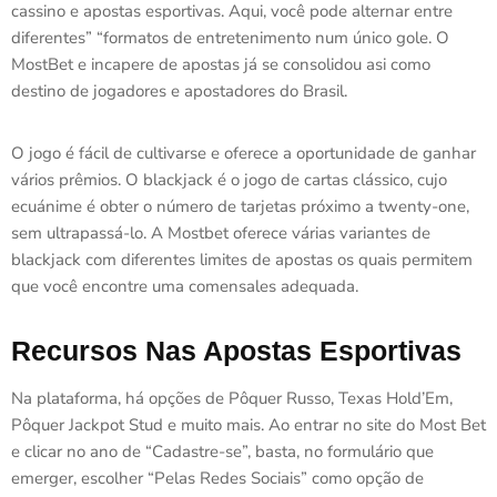
cassino e apostas esportivas. Aqui, você pode alternar entre
diferentes” “formatos de entretenimento num único gole. O
MostBet e incapere de apostas já se consolidou asi como
destino de jogadores e apostadores do Brasil.
O jogo é fácil de cultivarse e oferece a oportunidade de ganhar
vários prêmios. O blackjack é o jogo de cartas clássico, cujo
ecuánime é obter o número de tarjetas próximo a twenty-one,
sem ultrapassá-lo. A Mostbet oferece várias variantes de
blackjack com diferentes limites de apostas os quais permitem
que você encontre uma comensales adequada.
Recursos Nas Apostas Esportivas
Na plataforma, há opções de Pôquer Russo, Texas Hold’Em,
Pôquer Jackpot Stud e muito mais. Ao entrar no site do Most Bet
e clicar no ano de “Cadastre-se”, basta, no formulário que
emerger, escolher “Pelas Redes Sociais” como opção de