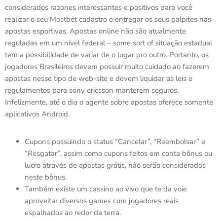
considerados razones interessantes e positivos para você
realizar o seu Mostbet cadastro e entregar os seus palpites nas
apostas esportivas. Apostas online não são atualmente
reguladas em um nível federal – some sort of situação estadual
tem a possibilidade de variar de o lugar pro outro. Portanto, os
jogadores Brasileiros devem possuir muito cuidado ao fazerem
apostas nesse tipo de web-site e devem liquidar as leis e
regulamentos para sony ericsson manterem seguros.
Infelizmente, até o dia o agente sobre apostas oferece somente
aplicativos Android.
Cupons possuindo o status “Cancelar”, “Reembolsar” e
“Resgatar”, assim como cupons feitos em conta bônus ou
lucro através de apostas grátis, não serão considerados
neste bônus.
Também existe um cassino ao vivo que te da voie
aproveitar diversos games com jogadores reais
espalhados ao redor da terra.