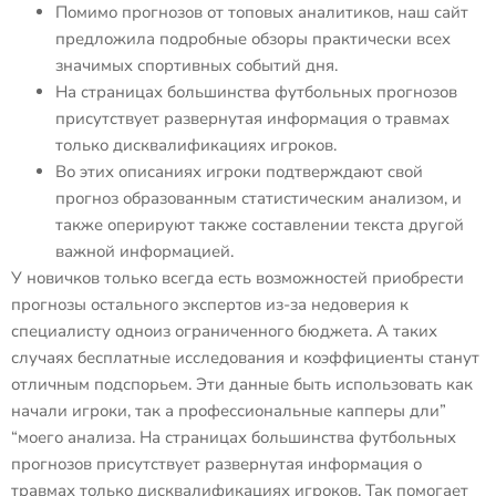
Помимо прогнозов от топовых аналитиков, наш сайт
предложила подробные обзоры практически всех
значимых спортивных событий дня.
На страницах большинства футбольных прогнозов
присутствует развернутая информация о травмах
только дисквалификациях игроков.
Во этих описаниях игроки подтверждают свой
прогноз образованным статистическим анализом, и
также оперируют также составлении текста другой
важной информацией.
У новичков только всегда есть возможностей приобрести
прогнозы остального экспертов из-за недоверия к
специалисту одноиз ограниченного бюджета. А таких
случаях бесплатные исследования и коэффициенты станут
отличным подспорьем. Эти данные быть использовать как
начали игроки, так а профессиональные капперы дли”
“моего анализа. На страницах большинства футбольных
прогнозов присутствует развернутая информация о
травмах только дисквалификациях игроков. Так помогает