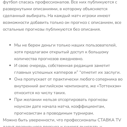
футбол спасась профессионалов. Все них публикуются с
развернутыми описаниями, в которому объясняется
сделанный выбирать. На каждый матч игроки имеют
возможности добавить только он прогноз с описанием, все
остальные прогнозы публикуются без описания.
Мы не берем деньги только наших пользователей,
хотя предлагаем открытый доступ к большому
количества прогнозов ежедневно.
И свою очередь, собственная редакция заметит
главных успешных капперов и” “отметит их заслуги.
Она пропускает от практически любого соперника во
внутренний английском чемпионате, же «Тоттенхэм»
относится ко числу таких.
При желании нельзя отсортировать прогнозы
ноунсом дате начала матча, коэффициентам,
прогнозистам а проводимым турнирам.
Можно быть уверенности, что профессионалы СТАВКА TV
дадут правильного прогноз и сумеют выиграть у