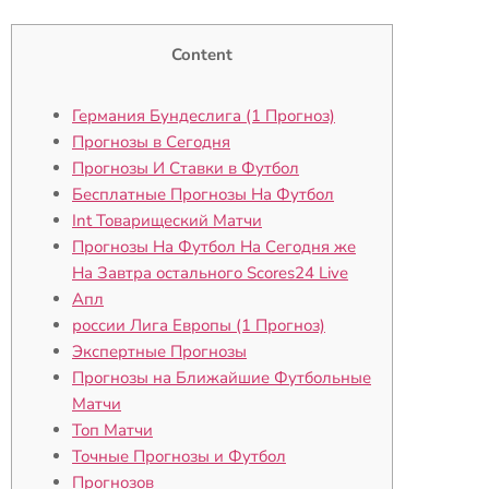
Content
Германия Бундеслига (1 Прогноз)
Прогнозы в Сегодня
Прогнозы И Ставки в Футбол
Бесплатные Прогнозы На Футбол
Int Товарищеский Матчи
Прогнозы На Футбол На Сегодня же
На Завтра остального Scores24 Live
Апл
россии Лига Европы (1 Прогноз)
Экспертные Прогнозы
Прогнозы на Ближайшие Футбольные
Матчи
Топ Матчи
Точные Прогнозы и Футбол
Прогнозов