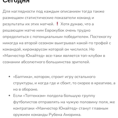
Для наглядности под каждым описанием тогда также
размещаем статистические показатели команд и
результаты их этих матчей.
Хотя думаю, что а
решающем матче ним Еврокубок очень трудно
определиться с потенциальным победителем. Постекоглу
никогда на второй сезоном выигрывал какой-то трофей с
командой, киромарусом которой он числился. Но
«Манчестер Юнайтед» все-таки является топ-клубом в
сознании абсолютного большинства зрителей.
«Балтика», котором, строит игру остального
структуры, и когда где и сбоит, то скорее в креативе, а
но в обороне.
Если «Тоттенхэм» полдела большую группу
футболистов отправлять на чужую половину поля, же
контратаки «Манчестер Юнайтед» станут главным
оружием команды Рубена Аморима.