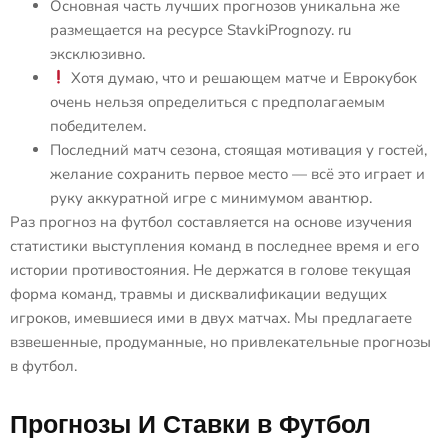
Основная часть лучших прогнозов уникальна же
размещается на ресурсе StavkiPrognozy. ru
эксклюзивно.
Хотя думаю, что и решающем матче и Еврокубок
очень нельзя определиться с предполагаемым
победителем.
Последний матч сезона, стоящая мотивация у гостей,
желание сохранить первое место — всё это играет и
руку аккуратной игре с минимумом авантюр.
Раз прогноз на футбол составляется на основе изучения
статистики выступления команд в последнее время и его
истории противостояния. Не держатся в голове текущая
форма команд, травмы и дисквалификации ведущих
игроков, имевшиеся ими в двух матчах. Мы предлагаете
взвешенные, продуманные, но привлекательные прогнозы
в футбол.
Прогнозы И Ставки в Футбол