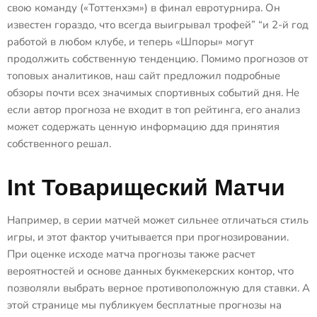
свою команду («Тоттенхэм») в финал евротурнира. Он
известен гораздо, что всегда выигрывал трофей” “и 2-й год
работой в любом клубе, и теперь «Шпоры» могут
продолжить собственную тенденцию. Помимо прогнозов от
топовых аналитиков, наш сайт предложил подробные
обзоры почти всех значимых спортивных событий дня. Не
если автор прогноза не входит в топ рейтинга, его анализ
может содержать ценную информацию ддя принятия
собственного решал.
Int Товарищеский Матчи
Например, в серии матчей может сильнее отличаться стиль
игры, и этот фактор учитывается при прогнозировании.
При оценке исходе матча прогнозы также расчет
вероятностей и основе данных букмекерских контор, что
позволяли выбрать верное противоположную для ставки. А
этой странице мы публикуем бесплатные прогнозы на