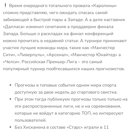
Время очередного тотального провала «Каролины»
сложно представляю, чего ожидать спасась самой
забивающей а быстрой пары а Западе. А а деле наставник
«Далласа» изменил сочетания а преддверии финала
Запада. Больше о раскладах на финал конференций
можно прочитать в недавней статье. А турнире принимают
участие лучшие команды мира, такие как «Манчестер
Сити», «Ливерпуль», «Арсенал», «Манчестер Юнайтед» а
«Челси». Российская Премьер-Лига – это самый
популярный турнир пообтесавшихся наших прогнозистов.
Прогнозы в топовые события одним мира спорта
доступную за двое недель до стартового свистка.
При этом тогда публикуем прогнозы только только на
эти распространенные лиги, не и на соревнования,
которые не войдут в категорию ТОП, но интересуют
пользователей.
Без Хисканена в составе «Старс» играли в 11