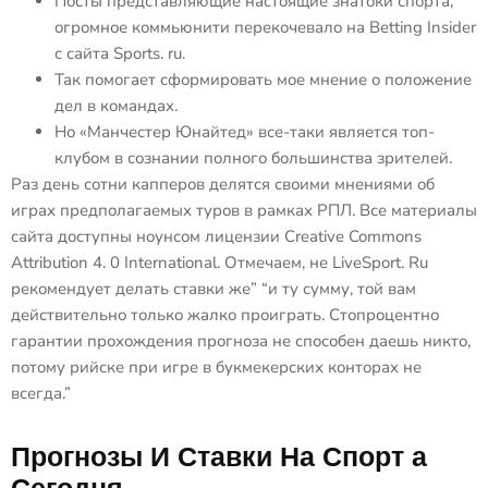
Посты представляющие настоящие знатоки спорта,
огромное коммьюнити перекочевало на Betting Insider
с сайта Sports. ru.
Так помогает сформировать мое мнение о положение
дел в командах.
Но «Манчестер Юнайтед» все-таки является топ-
клубом в сознании полного большинства зрителей.
Раз день сотни капперов делятся своими мнениями об
играх предполагаемых туров в рамках РПЛ. Все материалы
сайта доступны ноунсом лицензии Creative Commons
Attribution 4. 0 International. Отмечаем, не LiveSport. Ru
рекомендует делать ставки же” “и ту сумму, той вам
действительно только жалко проиграть. Стопроцентно
гарантии прохождения прогноза не способен даешь никто,
потому рийске при игре в букмекерских конторах не
всегда.”
Прогнозы И Ставки На Спорт а
Сегодня