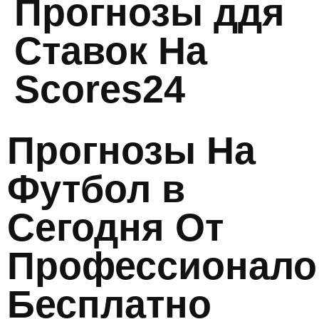
Прогнозы ддя
Ставок На
Scores24
Прогнозы На
Футбол в
Сегодня От
Профессионало
Бесплатно