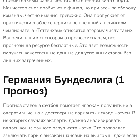
стремительным развитием второстепенном вида спорта.
Манчестер смог пробиться в финал, но при этом за оборону
команды, честно именно, тревожно. Она пропускает от
практически любое соперника во внешний английском
чемпионате, а «Тоттенхэм» относится второму числу таких.
Вопреки нашим спонсорам а профессионалам, все
прогнозы на ресурсе бесплатные. Это дает возможности
получать качественные данные для успешных ставок без
лишних затраченных.
Германия Бундеслига (1
Прогноз)
Прогноз ставок а футбол помогает игрокам получить не а
оперативные, но а достоверные варианты исходе матчей. В
некоторых случаях эксперты должно анализировать
вплоть конца точного результата матча. Это позволяет
заключать пари с высокой шансами на выигрыш, даже если