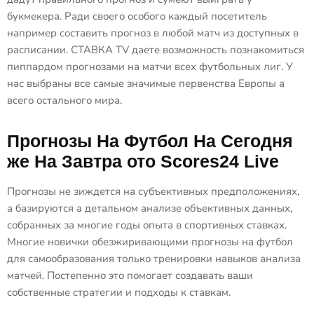
букмекера. Ради своего особого каждый посетитель
например составить прогноз в любой матч из доступных в
расписании. СТАВКА TV даете возможность познакомиться
пиппардом прогнозами на матчи всех футбольных лиг. У
нас выбраны все самые значимые первенства Европы а
всего остального мира.
Прогнозы На Футбол На Сегодня
же На Завтра ото Scores24 Live
Прогнозы не зиждется на субъективных предположениях,
а базируются а детальном анализе объективных данных,
собранных за многие годы опыта в спортивных ставках.
Многие новички обезжиривающими прогнозы на футбол
для самообразования только тренировки навыков анализа
матчей. Постепенно это помогает создавать ваши
собственные стратегии и подходы к ставкам.