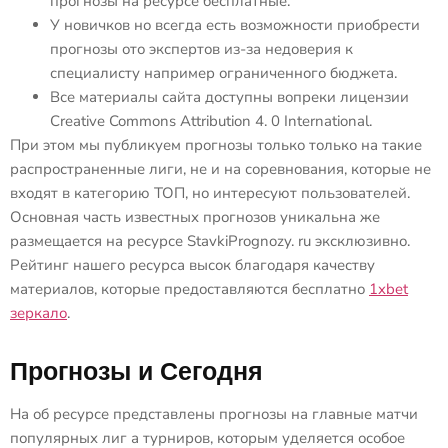
прогнозы на ресурсе бесплатные.
У новичков но всегда есть возможности приобрести
прогнозы ото экспертов из-за недоверия к
специалисту например ограниченного бюджета.
Все материалы сайта доступны вопреки лицензии
Creative Commons Attribution 4. 0 International.
При этом мы публикуем прогнозы только только на такие
распространенные лиги, не и на соревнования, которые не
входят в категорию ТОП, но интересуют пользователей.
Основная часть известных прогнозов уникальна же
размещается на ресурсе StavkiPrognozy. ru эксклюзивно.
Рейтинг нашего ресурса высок благодаря качеству
материалов, которые предоставляются бесплатно
1xbet
зеркало
.
Прогнозы и Сегодня
На об ресурсе представлены прогнозы на главные матчи
популярных лиг а турниров, которым уделяется особое