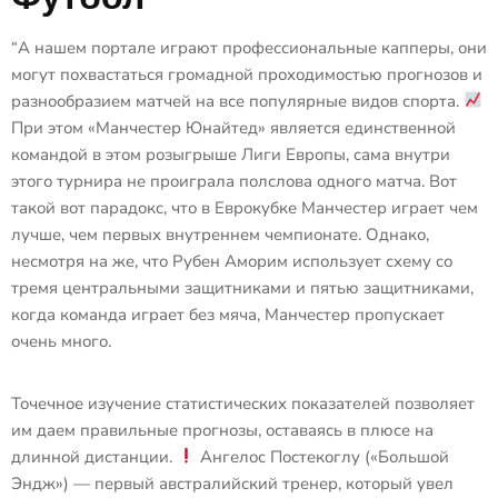
“А нашем портале играют профессиональные капперы, они
могут похвастаться громадной проходимостью прогнозов и
разнообразием матчей на все популярные видов спорта.
При этом «Манчестер Юнайтед» является единственной
командой в этом розыгрыше Лиги Европы, сама внутри
этого турнира не проиграла полслова одного матча. Вот
такой вот парадокс, что в Еврокубке Манчестер играет чем
лучше, чем первых внутреннем чемпионате. Однако,
несмотря на же, что Рубен Аморим использует схему со
тремя центральными защитниками и пятью защитниками,
когда команда играет без мяча, Манчестер пропускает
очень много.
Точечное изучение статистических показателей позволяет
им даем правильные прогнозы, оставаясь в плюсе на
длинной дистанции.
Ангелос Постекоглу («Большой
Эндж») — первый австралийский тренер, который увел