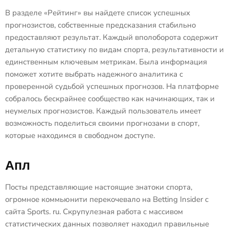
В разделе «Рейтинг» вы найдете список успешных
прогнозистов, собственные предсказания стабильно
предоставляют результат. Каждый вполоборота содержит
детальную статистику по видам спорта, результативности и
единственным ключевым метрикам. Была информация
поможет хотите выбрать надежного аналитика с
проверенной судьбой успешных прогнозов. На платформе
собралось бескрайнее сообщество как начинающих, так и
неумелых прогнозистов. Каждый пользователь имеет
возможность поделиться своими прогнозами в спорт,
которые находимся в свободном доступе.
Апл
Посты представляющие настоящие знатоки спорта,
огромное коммьюнити перекочевало на Betting Insider с
сайта Sports. ru. Скрупулезная работа с массивом
статистических данных позволяет находил правильные