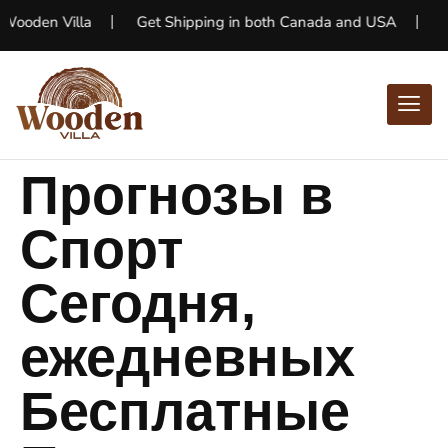
Get Shipping in both Canada and USA
Custom Handma
Прогнозы в
Спорт
Сегодня,
ежедневных
Бесплатные