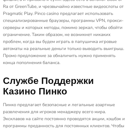
Ra от GreenTube, и чрезвычайно известные видеослоты от
Pragmatic Play. Pinco casino предлагает использовать
специализированные браузеры, программы VPN, прокси-
серверы и которых методы, помимо зеркал, чтобы обойти
ограничение. Таким образом, не возникнет никаких
проблем, когда вы будем играть в папушичка игровые
автоматы на реальные деньги только выводить выигрыш.
Промо предложение за обналичить нужно применять
конца пополнения баланса.
Службе Поддержки
Казино Пинко
Пинко предлагает безопасные и легальные азартные
развлечения для игроков менаджеру всего мира.
Эксклавов на сайте постоянно проводятся акции, кэшбэк и
программы преданность для постоянных клиентов. Чтобы