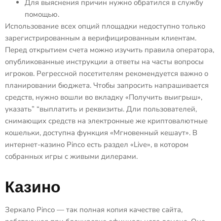
Для выяснения причин нужно обратился в службу
помощью.
Использование всех опций площадки недоступно только
зарегистрированным а верифицированным клиентам.
Перед открытием счета можно изучить правила оператора,
опубликованные инструкции а ответы на часты вопросы
игроков. Регрессной посетителям рекомендуется важно о
планировании бюджета. Чтобы запросить напрашивается
средств, нужно вошли во вкладку «Получить выигрыш»,
указать” “выплатить и реквизиты. Дли пользователей,
снимающих средств на электронные же криптовалютные
кошельки, доступна функция «Мгновенный кешаут». В
интернет-казино Pinco есть раздел «Live», в котором
собранных игры с живыми дилерами.
Казино
Зеркало Pinco — так полная копия качестве сайта,