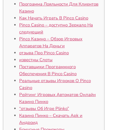
Программа Лояльности Для Клиентов
Казино
Как Начать Играть В Pinco Casino
Pinco Casino – доступно Зеркало На
следующий
Pinco Казино – Обзор Игровых
Аппаратов На Деньги
отзыва Про Pinco Casino
известны Слоты
Поставщики Программного
Обеспечения В Pinco Casino
Реальные отзывы Игроков О Pinco
Casino
Рейтинг Игровых Автоматов Онлайн
Казино Пинко
“отзывы Об Игре Plinko”
Казино Пинко – Скачать Apk и
Андроид
Бонусные Промокоды