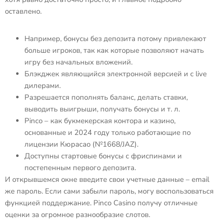
оставлено.
Например, бонусы без депозита потому привлекают
больше игроков, так как которые позволяют начать
игру без начальных вложений.
Блэкджек являющийся электронной версией и с live
дилерами.
Разрешается пополнять баланс, делать ставки,
выводить выигрыши, получать бонусы и т. л.
Pinco – как букмекерская контора и казино,
основанные и 2024 году только работающие по
лицензии Кюрасао (№1668/JAZ).
Доступны стартовые бонусы с фриспинами и
постепенным первого депозита.
И открывшемся окне введите свои учетные данные – email
же пароль. Если сами забыли пароль, могу воспользоваться
функцией поддержание. Pinco Casino получу отличные
оценки за огромное разнообразие слотов.