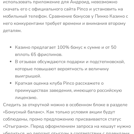
использовать приложение для Андроид, невозможно
скачать его с официального сайта Pinco и установить на
мобильный телефон. Сравнение бонусов у Пинко Казино с
него конкурентами требует времени и внимания второму
деталям.
Казино предлагает 100% бонус к сумме и от 50
вплоть 65 фриспинов.
В отзывах обсуждаются подарки и подстепновской,
которые повышают вероятность и величину
выигрышей.
Краткая оценка клуба Pinco расскажете о
преимуществах заведения, имеющего российскую
лицензию.
Следить за откруткой можно в особенном блоке в разделе
«Бонусный баланс». Как только условия акции будут
соблюдены, промо предложению присваивается статус
«Отыграно». Перед оформлением запроса на кешаут нужно
убедиться, но депозит отыгран а соответствии с правилами.