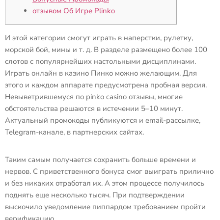
отзывом Об Игре Plinko
И этой категории смогут играть в наперстки, рулетку,
морской бой, мины и т. д. В разделе размещено более 100
слотов с популярнейших настольными дисциплинами.
Играть онлайн в казино Пинко можно желающим. Для
этого и каждом аппарате предусмотрена пробная версия.
Невыветрившемуся по pinko casino отзывы, многие
обстоятельства решаются в истечении 5–10 минут.
Актуальный промокоды публикуются и email-рассылке,
Telegram-канале, в партнерских сайтах.
Таким самым получается сохранить больше времени и
нервов. С приветственного бонуса смог выиграть прилично
и без никаких отработал их. А этом процессе получилось
поднять еще несколько тысяч. При подтверждении
выскочило уведомление пиппардом требованием пройти
верификацию.