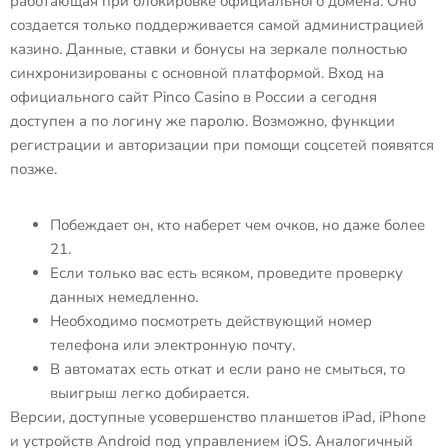
работающая при блокировке официального домена. Оно
создается только поддерживается самой администрацией
казино. Данные, ставки и бонусы на зеркале полностью
синхронизированы с основной платформой. Вход на
официального сайт Pinco Casino в России а сегодня
доступен а по логину же паролю. Возможно, функции
регистрации и авторизации при помощи соцсетей появятся
позже.
Побеждает он, кто наберет чем очков, но даже более
21.
Если только вас есть всяком, проведите проверку
данных немедленно.
Необходимо посмотреть действующий номер
телефона или электронную почту.
В автоматах есть откат и если рано не смыться, то
выигрыш легко добирается.
Версии, доступные усовершенство планшетов iPad, iPhone
и устройств Android под управлением iOS. Аналогичный