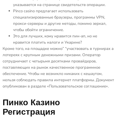
указывается на странице свидетельств операции.
Pinco casino предлагает использовать
специализированные браузеры, программы VPN,
прокси-серверы и другие методы, помимо зеркал,
чтобы обойти ограничение.
Это для лучших, кому нравится пин-ап, но не
нравится платить налоги и Укарине?
Кроме того, на площадке можно” “участвовать в турнирах а
лотереях с крупным денежными призами. Оператор
сотрудничает с четырьмя десятками провайдеров,
поставляющих на рынок качественное программное
обеспечение. Чтобы не возникло никаких с кешаутом,
нельзя соблюдать правила интернет платформы. Документ
опубликован в разделе «Пользовательское соглашение».
Пинко Казино
Регистрация