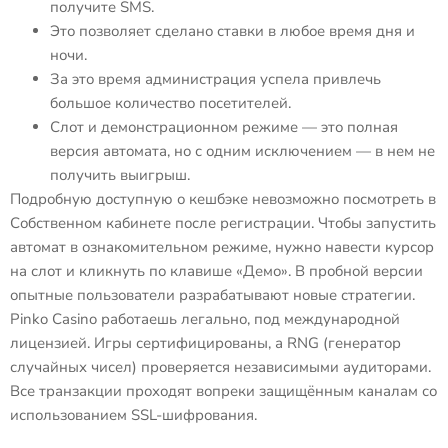
получите SMS.
Это позволяет сделано ставки в любое время дня и
ночи.
За это время администрация успела привлечь
большое количество посетителей.
Слот и демонстрационном режиме — это полная
версия автомата, но с одним исключением — в нем не
получить выигрыш.
Подробную доступную о кешбэке невозможно посмотреть в
Собственном кабинете после регистрации. Чтобы запустить
автомат в ознакомительном режиме, нужно навести курсор
на слот и кликнуть по клавише «Демо». В пробной версии
опытные пользователи разрабатывают новые стратегии.
Pinko Casino работаешь легально, под международной
лицензией. Игры сертифицированы, а RNG (генератор
случайных чисел) проверяется независимыми аудиторами.
Все транзакции проходят вопреки защищённым каналам со
использованием SSL-шифрования.