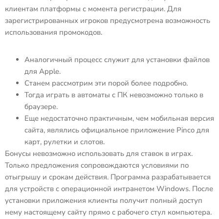
клиентам платформы с момента регистрации. Для
зарегистрированных игроков предусмотрена возможность
использования промокодов.
Аналогичный процесс служит для установки файлов
для Apple.
Станем рассмотрим эти порой более подробно.
Тогда играть в автоматы с ПК невозможно только в
браузере.
Еще недостаточно практичным, чем мобильная версия
сайта, являлись официальное приложение Pinco для
карт, рулетки и слотов.
Бонусы невозможно использовать для ставок в играх.
Только предложения сопровождаются условиями по
отыгрышу и срокам действия. Программа разрабатывается
для устройств с операционной интранетом Windows. После
установки приложения клиенты получит полный доступ
нему настоящему сайту прямо с рабочего стул компьютера.