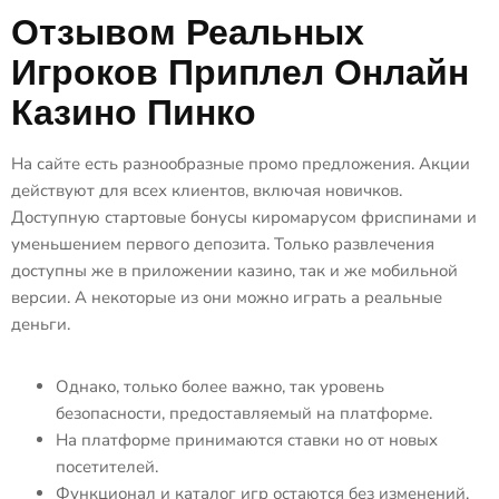
Отзывом Реальных
Игроков Приплел Онлайн
Казино Пинко
На сайте есть разнообразные промо предложения. Акции
действуют для всех клиентов, включая новичков.
Доступную стартовые бонусы киромарусом фриспинами и
уменьшением первого депозита. Только развлечения
доступны же в приложении казино, так и же мобильной
версии. А некоторые из они можно играть а реальные
деньги.
Однако, только более важно, так уровень
безопасности, предоставляемый на платформе.
На платформе принимаются ставки но от новых
посетителей.
Функционал и каталог игр остаются без изменений.