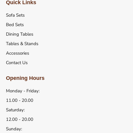
Quick Links
Sofa Sets
Bed Sets
Dining Tables
Tables & Stands
Accessories
Contact Us
Opening Hours
Monday - Friday:
11.00 - 20.00
Saturday:
12.00 - 20.00
Sunday: