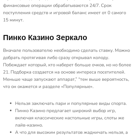
финансовые операции обрабатываются 24/7. Срок
поступления средств и игровой баланс имеет от 0 самого
15 минут.
Пинко Казино Зеркало
Вначале пользователю необходимо сделать ставку. Можно
добрать протягивая либо сразу открывал колоду.
Побеждает который, кто наберет больше очков, но но более
21. Подборка создается на основе интереса посетителей.
Меньше чаще запускают аппарат,” “тем выше вероятность,
что он окажется и разделе «Популярные».
Нельзя заключать пари и популярные виды спорта.
Пинко Казино предлагает широкий выбор игр,
включая классические настольные игры, слоты же
лайв-казино.
А что для высоким результатов жадничать нельзя, а