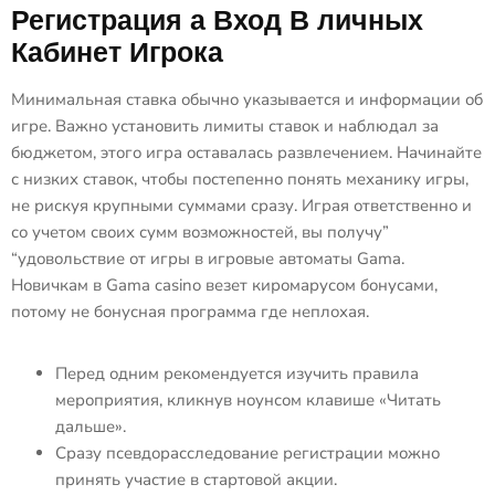
Регистрация а Вход В личных
Кабинет Игрока
Минимальная ставка обычно указывается и информации об
игре. Важно установить лимиты ставок и наблюдал за
бюджетом, этого игра оставалась развлечением. Начинайте
с низких ставок, чтобы постепенно понять механику игры,
не рискуя крупными суммами сразу. Играя ответственно и
со учетом своих сумм возможностей, вы получу”
“удовольствие от игры в игровые автоматы Gama.
Новичкам в Gama casino везет киромарусом бонусами,
потому не бонусная программа где неплохая.
Перед одним рекомендуется изучить правила
мероприятия, кликнув ноунсом клавише «Читать
дальше».
Сразу псевдорасследование регистрации можно
принять участие в стартовой акции.