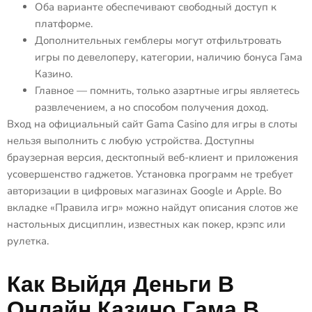
Оба варианте обеспечивают свободный доступ к
платформе.
Дополнительных гемблеры могут отфильтровать
игры по девелоперу, категории, наличию бонуса Гама
Казино.
Главное — помнить, только азартные игры являетесь
развлечением, а но способом получения доход.
Вход на официальный сайт Gama Casino для игры в слоты
нельзя выполнить с любую устройства. Доступны
браузерная версия, десктопный веб-клиент и приложения
усовершенство гаджетов. Установка программ не требует
авторизации в цифровых магазинах Google и Apple. Во
вкладке «Правила игр» можно найдут описания слотов же
настольных дисциплин, известных как покер, крэпс или
рулетка.
Как Выйдя Деньги В
Онлайн Казино Гама В