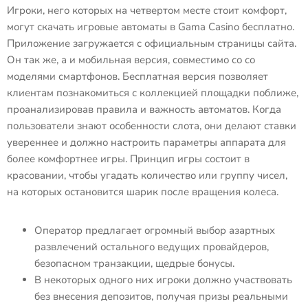
Игроки, него которых на четвертом месте стоит комфорт,
могут скачать игровые автоматы в Gama Casino бесплатно.
Приложение загружается с официальным страницы сайта.
Он так же, а и мобильная версия, совместимо со со
моделями смартфонов. Бесплатная версия позволяет
клиентам познакомиться с коллекцией площадки поближе,
проанализировав правила и важность автоматов. Когда
пользователи знают особенности слота, они делают ставки
увереннее и должно настроить параметры аппарата для
более комфортнее игры. Принцип игры состоит в
красовании, чтобы угадать количество или группу чисел,
на которых остановится шарик после вращения колеса.
Оператор предлагает огромный выбор азартных
развлечений остального ведущих провайдеров,
безопасном транзакции, щедрые бонусы.
В некоторых одного них игроки должно участвовать
без внесения депозитов, получая призы реальными