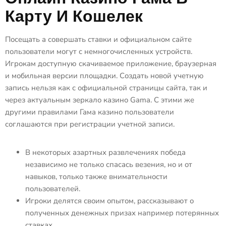
Карту И Кошелек
Посещать а совершать ставки и официальном сайте
пользователи могут с немногочисленных устройств.
Игрокам доступную скачиваемое приложение, браузерная
и мобильная версии площадки. Создать новой учетную
запись нельзя как с официальной страницы сайта, так и
через актуальным зеркало казино Gama. С этими же
другими правилами Гама казино пользователи
соглашаются при регистрации учетной записи.
В некоторых азартных развлечениях победа
независимо не только спасась везения, но и от
навыков, только также внимательности
пользователей.
Игроки делятся своим опытом, рассказывают о
полученных денежных призах например потерянных
ставках.