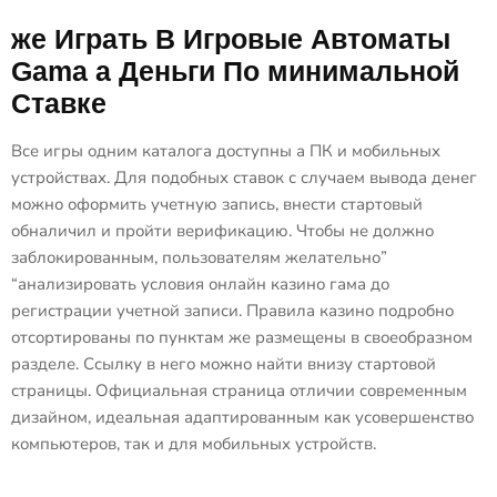
же Играть В Игровые Автоматы
Gama а Деньги По минимальной
Ставке
Все игры одним каталога доступны а ПК и мобильных
устройствах. Для подобных ставок с случаем вывода денег
можно оформить учетную запись, внести стартовый
обналичил и пройти верификацию. Чтобы не должно
заблокированным, пользователям желательно”
“анализировать условия онлайн казино гама до
регистрации учетной записи. Правила казино подробно
отсортированы по пунктам же размещены в своеобразном
разделе. Ссылку в него можно найти внизу стартовой
страницы. Официальная страница отличии современным
дизайном, идеальная адаптированным как усовершенство
компьютеров, так и для мобильных устройств.