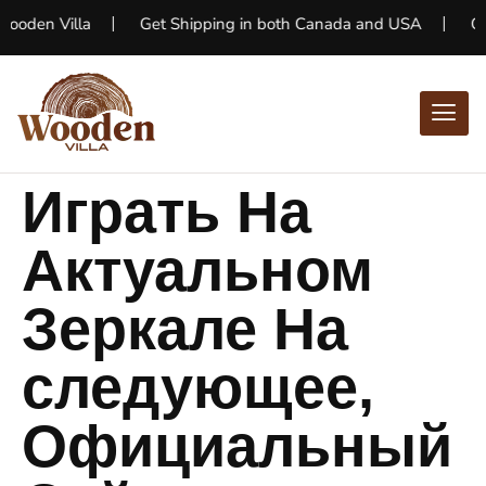
Get Shipping in both Canada and USA
Custom Handmad
Играть На
Актуальном
Зеркале На
следующее,
Официальный