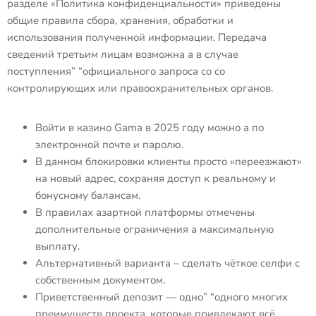
разделе «Политика конфиденциальности» приведены
общие правила сбора, хранения, обработки и
использования полученной информации. Передача
сведений третьим лицам возможна а в случае
поступления” “официального запроса со со
контролирующих или правоохранительных органов.
Войти в казино Gama в 2025 году можно а по
электронной почте и паролю.
В данном блокировки клиенты просто «переезжают»
на новый адрес, сохраняя доступ к реальному и
бонусному балансам.
В правилах азартной платформы отмечены
дополнительные ограничения а максимальную
выплату.
Альтернативный варианта – сделать чёткое селфи с
собственным документом.
Приветственный депозит — одно” “одного многих
преимуществ проекта, которые привлекают всё