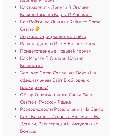
Как выходить Деньги В Онлайн
Казино Гама на Карту И Кошелек
Как Войти же Личный Кабинет Gama
Casino
Зеркало Официального Сайта
Разновидности Игр В Казино Gama
Приветственные Новым Игрокам
Как Играть В Онлайн Казино
Бесплатно
Зеркало Gama Casino: же Войти На
официальным Сайт В обходных
Блокировок?
Обзор Официального Сайта Gama
Casino и Русском Языке
Разновидности Развлечений На Сайте
Гама Казино – Игровые Автоматы На
Деньги, Регистрация И Актуальные
Бонусы