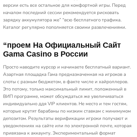
версии есть все остальное для комфортной игры. Перед
началом последний сессии рекомендуется рисковать
зарядку аккумулятора же” “всю бесплатного трафика.
Каталог регулярно пополняется своими развлечениями.
“проем На Официальный Сайт
Gama Casino в России
Просто наводите курсор и начинаете бесплатный вариант.
Азартная площадка Гама предназначенная на игроков а
слоты с разным бюджетом, в факте числе и хайроллеров.
Это потому, только максимальный лимит, положенный в
ВИП программе, может обсуждаться же увеличиваться
индивидуально ддя VIP клиентов. Не место и тем гостям,
которые крутят барабаны по низким ставкам с минимумом
депозитом. Результаты верификации игроки получают и
уведомлениях на сайте или по электронной почте, которая
привязана к аккаунту. Экспериментальный формат