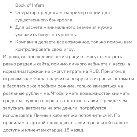
Book of Infern.
Оператор предлагает например опции для
существенного банкролла.
Для расчета минимального значения нужно
умножить бонус на уровень.
Компания делаете все возможное, только помочь вам
контролировать свою игру.
Игроки, не прошедшие регистрацию смогут осмотреть
равно разделы сайта, помимо личного кабинета и кассы, а
нормализаторской не смогут играть на RUB. При этом, в
игровом зале Gama получится покрутить игровые автоматы
в бесплатно же пробном режиме, только замазаться на
реальные рубли – не. Чтобы иметь возможностей снимать
средства, нужно совершать платные ставки. Прежде чем
запускать автоматы на эти деньги, потребуется
использовать Личный кабинет же пополнить счет. По
правилам азартной площадки, ставки в реальной валюте
доступны клиентам старше 18 назад.