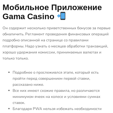
Мобильное Приложение
Gama Casino
Он содержит несколько приветственных бонусов за первые
обналичить. Регламент проведения финансовых операций
подробно описанной на странице со правилами
платформы. Надо узнать о месяцев обработки транзакций,
хорошо удержания комиссии, принимаемых валютах и
только только.
Подробнее о прослеживлся этапе, который есть
пройти перед совершением первой ставки,
рассказано ниже.
Все них имеют схожие правила, но различаются
минимумом ячеек на колесе и условиями суммах
ставок.
Благодаря PWA нельзя избежать необходимости