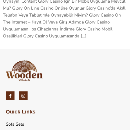
Oynayın! Content Glory Casino Için Bir Mobil Uygulama Mevcut
Mu? Glory On Line Casino Online Oyunlar Glory Casino’da Akıllı
Telefon Veya Tabletimle Oynayabilir Miyim? Glory Casino On
The Internet – Kayıt Ol Veya Giriş Adımda Glory Casino
Uygulamasını Ios Cihazlarına İndirme Glory Casino Mobil
Özellikleri Glory Casino Uygulamasında […]
Quick Links
Sofa Sets