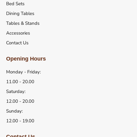
Bed Sets
Dining Tables
Tables & Stands
Accessories
Contact Us
Opening Hours
Monday - Friday:
11.00 - 20.00
Saturday:
12.00 - 20.00
Sunday:
12.00 - 19.00
Contact Us